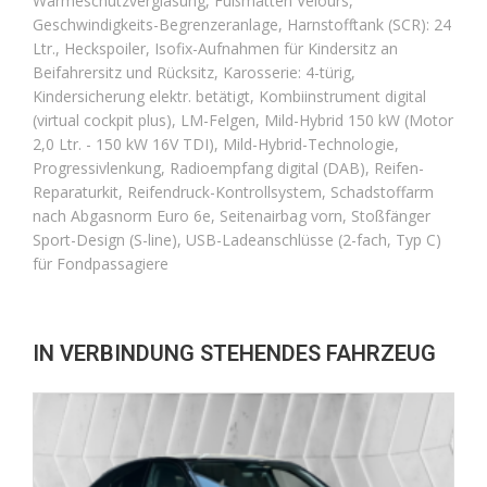
Wärmeschutzverglasung, Fußmatten Velours,
Geschwindigkeits-Begrenzeranlage, Harnstofftank (SCR): 24
Ltr., Heckspoiler, Isofix-Aufnahmen für Kindersitz an
Beifahrersitz und Rücksitz, Karosserie: 4-türig,
Kindersicherung elektr. betätigt, Kombiinstrument digital
(virtual cockpit plus), LM-Felgen, Mild-Hybrid 150 kW (Motor
2,0 Ltr. - 150 kW 16V TDI), Mild-Hybrid-Technologie,
Progressivlenkung, Radioempfang digital (DAB), Reifen-
Reparaturkit, Reifendruck-Kontrollsystem, Schadstoffarm
nach Abgasnorm Euro 6e, Seitenairbag vorn, Stoßfänger
Sport-Design (S-line), USB-Ladeanschlüsse (2-fach, Typ C)
für Fondpassagiere
IN VERBINDUNG STEHENDES FAHRZEUG