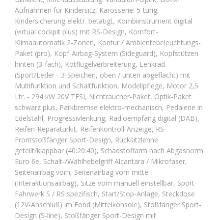
Aufnahmen für Kindersitz, Karosserie: 5-türig,
Kindersicherung elektr. betätigt, Kombiinstrument digital
(virtual cockpit plus) mit RS-Design, Komfort-
Klimaautomatik 2-Zonen, Kontur / Ambientebeleuchtungs-
Paket (pro), Kopf-Airbag-System (Sideguard), Kopfstützen
hinten (3-fach), Kotflügelverbreiterung, Lenkrad
(Sport/Leder - 3-Speichen, oben / unten abgeflacht) mit
Multifunktion und Schaltfunktion, Modellpflege, Motor 2,5
Ltr. - 294 kW 20V TFSI, Nichtraucher-Paket, Optik-Paket
schwarz plus, Parkbremse elektro-mechanisch, Pedalerie in
Edelstahl, Progressivlenkung, Radioempfang digital (DAB),
Reifen-Reparaturkit, Reifenkontroll-Anzeige, RS-
Frontstoßfänger Sport-Design, Rücksitzlehne
geteilt/klappbar (40:20:40), Schadstoffarm nach Abgasnorm
Euro 6e, Schalt-/Wählhebelgriff Alcantara / Mikrofaser,
Seitenairbag vorn, Seitenairbag vorn mitte
(Interaktionsairbag), Sitze vorn manuell einstellbar, Sport-
Fahrwerk S / RS spezifisch, Start/Stop-Anlage, Steckdose
(12V-Anschluß) im Fond (Mittelkonsole), Stoßfänger Sport-
Design (S-line), Stoßfänger Sport-Design mit