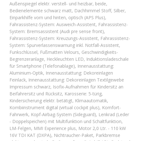
Außenspiegel elektr. verstell- und heizbar, beide,
Bedienelemente schwarz matt, Dachhimmel Stoff, Silber,
Einparkhilfe vorn und hinten, optisch (APS Plus),
Fahrassistenz-System: Ausweich-Assistent, Fahrassistenz-
System: Bremsassistent (Audi pre sense front),
Fahrassistenz-System: Kreuzungs-Assistent, Fahrassistenz-
System: Spurverlassenswarnung inkl. Notfall-Assistent,
Funkschlüssel, Fußmatten Velours, Geschwindigkeits-
Begrenzeranlage, Heckleuchten LED, Induktionsladeschale
für Smartphone (Telefonablage), Innenausstattung:
Aluminium-Optik, Innenausstattung: Dekoreinlagen
Feinlack, Innenausstattung: Dekoreinlagen Textilgewebe
Impressum schwarz, Isofix-Aufnahmen für Kindersitz an
Beifahrersitz und Rücksitz, Karosserie: 5-türig,
Kindersicherung elektr. betätigt, Klimaautomatik,
Kombiinstrument digital (virtual cockpit plus), Komfort-
Fahrwerk, Kopf-Airbag-System (Sideguard), Lenkrad (Leder
- Doppelspeichen) mit Multifunktion und Schaltfunktion,
LM-Felgen, MMI Experience plus, Motor 2,0 Ltr. - 110 kW
16V TDI KAT (DXPA), Nichtraucher-Paket, Parkbremse